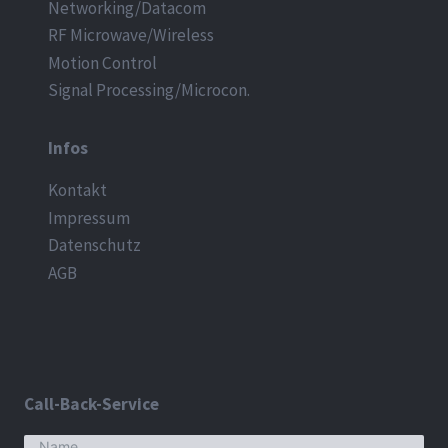
Networking/Datacom
RF Microwave/Wireless
Motion Control
Signal Processing/Microcon.
Infos
Kontakt
Impressum
Datenschutz
AGB
Call-Back-Service