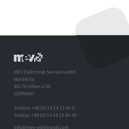
MEV Elektronik Service GmbH
Nordel 5a
49176 Hilter a.T.W.
GERMANY
Telefon: +49 (0) 54 24 23 40-0
Telefax: +49 (0) 54 24 23 40-40
info@mev-elektronik.com