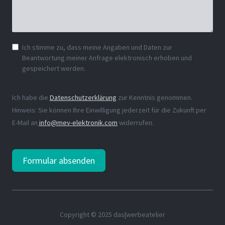
Ich stimme zu, dass meine Angaben und Daten zur
Beantwortung meiner Anfrage elektronisch erhoben und
gespeichert werden.
Ich habe die
Datenschutzerklärung
zur Kenntnis genommen.
Hinweis: Sie können Ihre Einwilligung jederzeit für die Zukunft per
E-Mail an
info@mev-elektronik.com
widerrufen.
Formular absenden
Copyright © 2025 das|werbeatelier