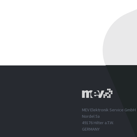
MEV Elektronik Service GmbH
Nordel 5a
49176 Hilter a.T.W.
GERMANY