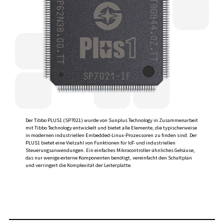
Der Tibbo PLUS1 (SP7021) wurde von Sunplus Technology in Zusammenarbeit
mit Tibbo Technology entwickelt und bietet alle Elemente, die typischerweise
in modernen industriellen Embedded-Linux-Prozessoren zu finden sind. Der
PLUS1 bietet eine Vielzahl von Funktionen für IoT- und industriellen
Steuerungsanwendungen. Ein einfaches Mikrocontroller-ähnliches Gehäuse,
das nur wenige externe Komponenten benötigt, vereinfacht den Schaltplan
und verringert die Komplexität der Leiterplatte.