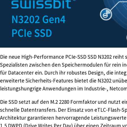
Die neue High-Performance PCIe-SSD SSD N3202 reiht s
Spezialisten zwischen den Speichermodulen für rein 
für Datacenter ein. Durch ihr robustes Design, die int
erweiterte Sicherheits-Features bietet die N3202 unübe
leistungshungrige Anwendungen im Industrie-, Netcom
Die SSD setzt auf den M.2 2280 Formfaktor und nutzt ei
schnelle Datentransfers. Der Einsatz von eTLC-Flash-S
Architektur garantieren hervorragende Leistungswerte 
1,5 DWPD (Drive Writes Per Day) über einen Zeitraum vo