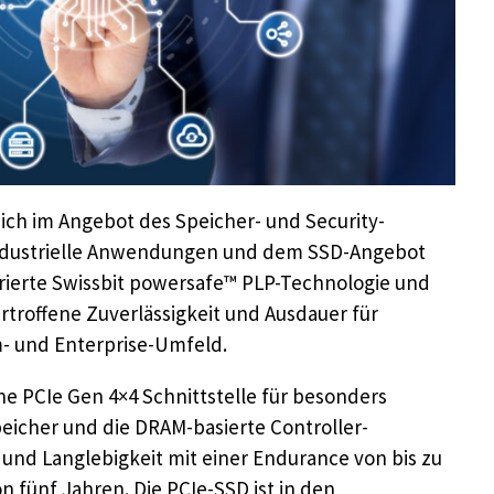
ich im Angebot des Speicher- und Security-
industrielle Anwendungen und dem SSD-Angebot
egrierte Swissbit powersafe™ PLP-Technologie und
rtroffene Zuverlässigkeit und Ausdauer für
- und Enterprise-Umfeld.
ne PCIe Gen 4×4 Schnittstelle für besonders
peicher und die DRAM-basierte Controller-
und Langlebigkeit mit einer Endurance von bis zu
n fünf Jahren. Die PCIe-SSD ist in den