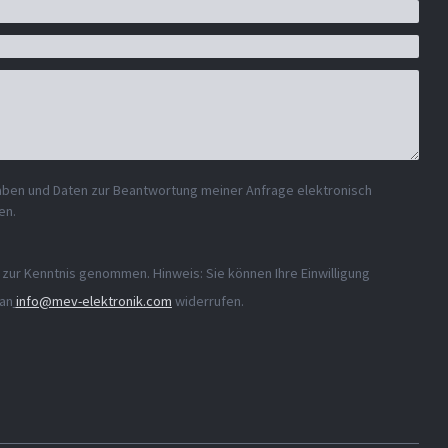
aben und Daten zur Beantwortung meiner Anfrage elektronisch
en.
zur Kenntnis genommen. Hinweis: Sie können Ihre Einwilligung
 an
info@mev-elektronik.com
widerrufen.