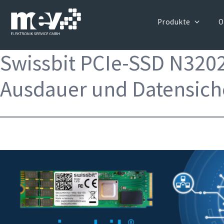
Produkte
O
Swissbit PCIe-SSD N3202
Ausdauer und Datensich