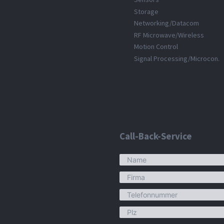
Storage
Networking/Datacom
RF Microwave/Wireless
Motion Control
Signal Processing/Microcon.
Call-Back-Service