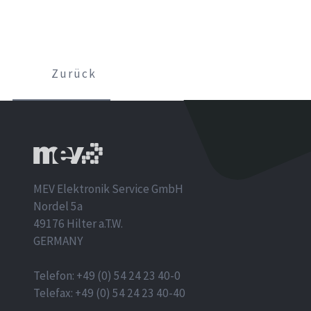
Zurück
MEV Elektronik Service GmbH
Nordel 5a
49176 Hilter a.T.W.
GERMANY
Telefon: +49 (0) 54 24 23 40-0
Telefax: +49 (0) 54 24 23 40-40